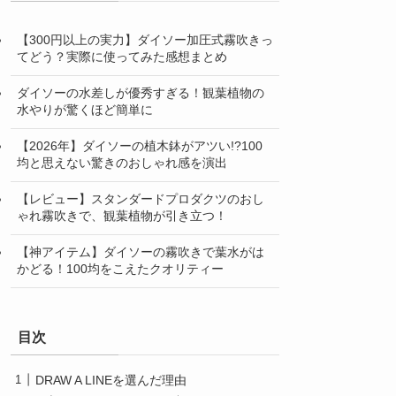
【300円以上の実力】ダイソー加圧式霧吹きっ
てどう？実際に使ってみた感想まとめ
ダイソーの水差しが優秀すぎる！観葉植物の
水やりが驚くほど簡単に
【2026年】ダイソーの植木鉢がアツい!?100
均と思えない驚きのおしゃれ感を演出
【レビュー】スタンダードプロダクツのおし
ゃれ霧吹きで、観葉植物が引き立つ！
【神アイテム】ダイソーの霧吹きで葉水がは
かどる！100均をこえたクオリティー
目次
DRAW A LINEを選んだ理由