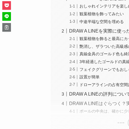
おしゃれインテリアを楽し
観葉植物を飾ってみたい
中途半端な空間を埋める
DRAW A LINEを実際に使
観葉植物を飾ると最高にカ
艶消し、ザラついた高級感
真鍮金具のゴールド色も綺
3年経過したゴールドの真
フェイクグリーンでもおし
設置が簡単
ドローアラインの占有空間は
DRAW A LINEの評判につい
DRAW A LINEはぐらつ
ポールの中央は、確かに少