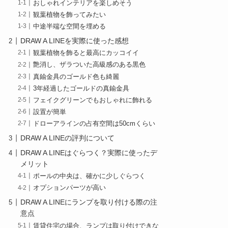
おしゃれインテリアを楽しめそう
観葉植物を飾ってみたい
中途半端な空間を埋める
DRAW A LINEを実際に使った感想
観葉植物を飾ると最高にカッコイイ
艶消し、ザラついた高級感のある黒色
真鍮金具のゴールド色も綺麗
3年経過したゴールドの真鍮金具
フェイクグリーンでもおしゃれに飾れる
設置が簡単
ドローアラインの占有空間は50cmくらい
DRAW A LINEの評判について
DRAW A LINEはぐらつく？実際に使ったデ
メリット
ポールの中央は、確かに少しぐらつく
オプションパーツが高い
DRAW A LINEにランプを取り付ける際の注
意点
賃貸住宅の場合、ランプは取り付けできな