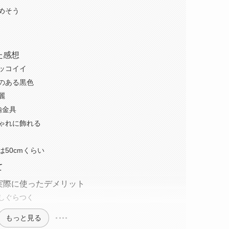
めそう
った感想
ッコイイ
のある黒色
麗
鍮金具
ゃれに飾れる
50cmくらい
て
く？実際に使ったデメリット
しぐらつく
もっと見る